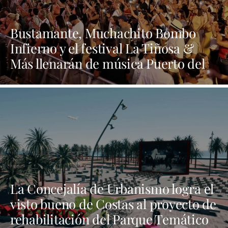
Bustamante, Muchachito Bombo
Infierno y el festival La Tiñosa &
Más llenarán de música Puerto del
Carmen este fin de semana
La Concejalía de Urbanismo logra el
visto bueno de Costas al proyecto de
rehabilitación del Parque Temático