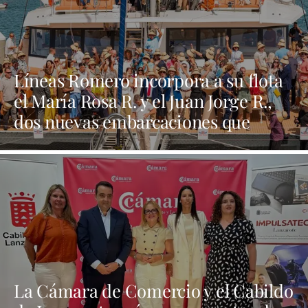
Líneas Romero incorpora a su flota
el María Rosa R. y el Juan Jorge R.,
dos nuevas embarcaciones que
refuerzan su apuesta por la
innovación y la sostenibilidad
La Cámara de Comercio y el Cabildo