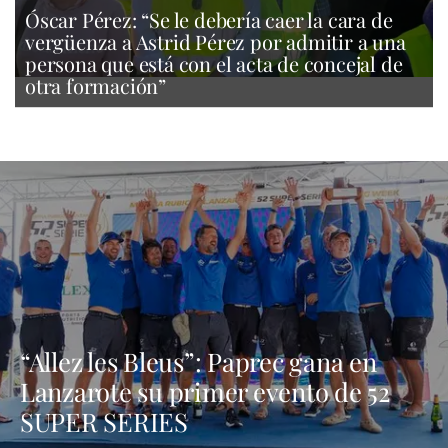
Óscar Pérez: “Se le debería caer la cara de
vergüenza a Astrid Pérez por admitir a una
persona que está con el acta de concejal de
otra formación”
“Allez les Bleus”: Paprec gana en
Lanzarote su primer evento de 52
SUPER SERIES