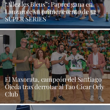
“Allez les Bleus”: Paprec gana en
Lanzarote su primer evento de 52
SUPER SERIES
El Maxorata, campeón del Santiago
Ojeda tras derrotar al Tao Cicar Orly
Club