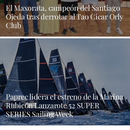
El Maxorata, campeón del Santiago
Ojeda tras derrotar al Tao Cicar Orly
Club
Paprec lidera el estreno de la Marina
Rubicón Lanzarote 52 SUPER
SERIES Sailing Week