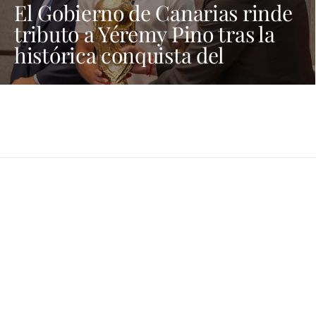
El Gobierno de Canarias rinde
tributo a Yéremy Pino tras la
histórica conquista del
Mundial de Fútbol