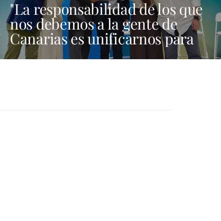
"La responsabilidad de los que
nos debemos a la gente de
Canarias es unificarnos para
ser fuertes aquí, en Madrid y
en Bruselas"