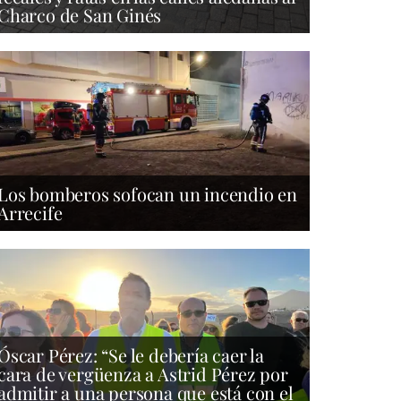
Charco de San Ginés
Los bomberos sofocan un incendio en
Arrecife
Óscar Pérez: “Se le debería caer la
cara de vergüenza a Astrid Pérez por
admitir a una persona que está con el