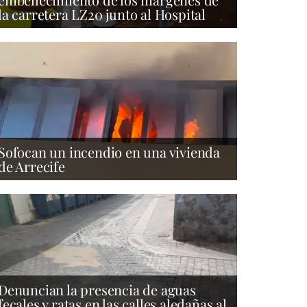
la carretera LZ20 junto al Hospital
Sofocan un incendio en una vivienda
de Arrecife
Denuncian la presencia de aguas
fecales y ratas en las calles aledañas al