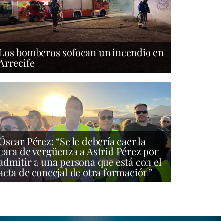
Los bomberos sofocan un incendio en
Arrecife
Óscar Pérez: “Se le debería caer la
cara de vergüenza a Astrid Pérez por
admitir a una persona que está con el
acta de concejal de otra formación”