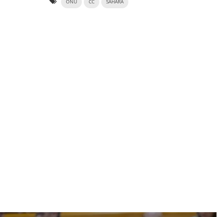
ONU
CC
SAHARA