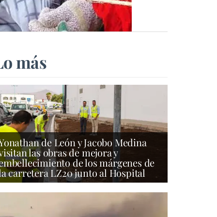
Lo más
Yonathan de León y Jacobo Medina
visitan las obras de mejora y
embellecimiento de los márgenes de
la carretera LZ20 junto al Hospital