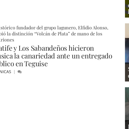
istórico fundador del grupo lagunero, Elfidio Alonso,
bió la distinción “Volcán de Plata” de mano de los
triones
atife y Los Sabandeños hicieron
sica la canariedad ante un entregado
blico en Teguise
NICAS