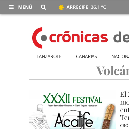
MENÚ
ARRECIFE
26.1 °C
LANZAROTE
CANARIAS
NACION
Volcá
El 
mo
en
Te
CRÓ