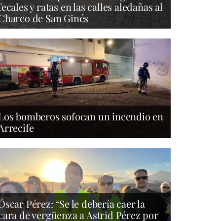
fecales y ratas en las calles aledañas al
Charco de San Ginés
Los bomberos sofocan un incendio en
Arrecife
Óscar Pérez: “Se le debería caer la
cara de vergüenza a Astrid Pérez por