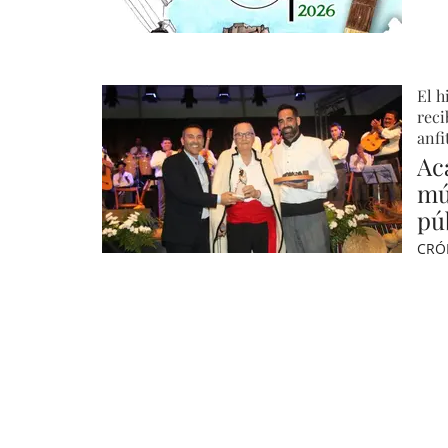
El h
reci
anfi
Ac
mú
pú
CRÓ