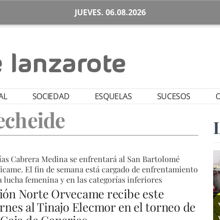
JUEVES. 06.08.2026
AL
SOCIEDAD
ESQUELAS
SUCESOS
O
echeide
ías Cabrera Medina se enfrentará al San Bartolomé
icame. El fin de semana está cargado de enfrentamiento
a lucha femenina y en las categorías inferiores
ión Norte Orvecame recibe este
ernes al Tinajo Elecmor en el torneo de