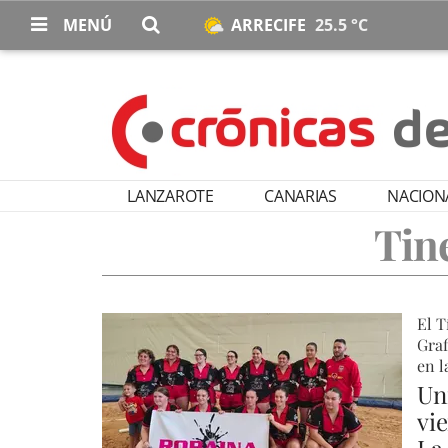
MENÚ
ARRECIFE
25.5 °C
LANZAROTE
CANARIAS
NACION
Tin
El T
Graf
en l
Un
vi