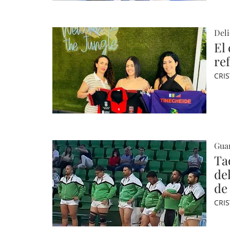
Deli
El
re
CRI
Guam
Ta
de
de
CRI