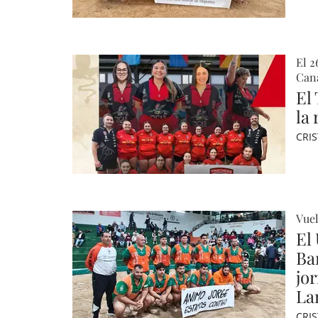
El 2
Cana
El
la
CRI
Vuel
El
Ba
jo
La
CRI