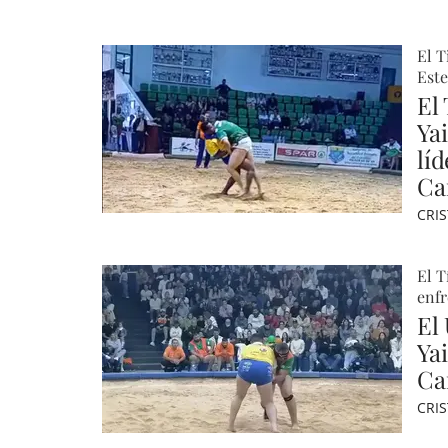
El T
Este
El
Ya
lí
Ca
CRI
El T
enf
El
Yai
Ca
CRI