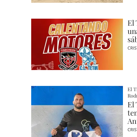
El
un
sá
CRI
El T
Rod
El
te
An
CRI