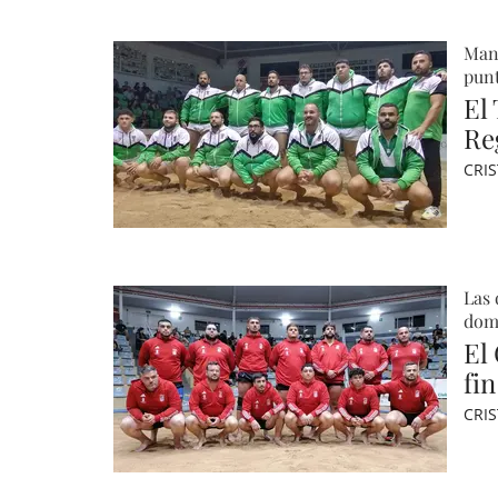
Mani
pun
El 
Re
CRI
Las 
dom
El
fi
CRI