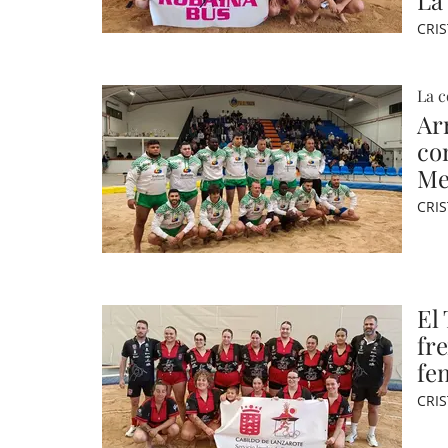
La
CRI
La c
Ar
co
Me
CRI
El
fre
fe
CRI