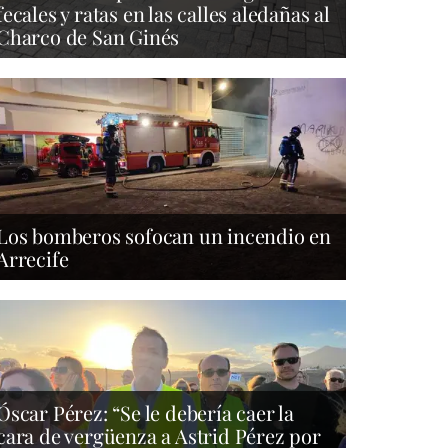
fecales y ratas en las calles aledañas al
Charco de San Ginés
Los bomberos sofocan un incendio en
Arrecife
Óscar Pérez: “Se le debería caer la
cara de vergüenza a Astrid Pérez por