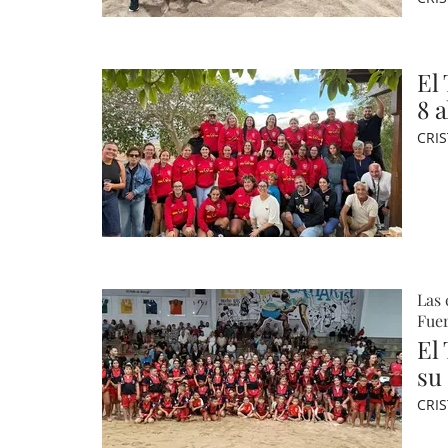
El
8 a
CRI
Las 
Fue
El
su 
CRI