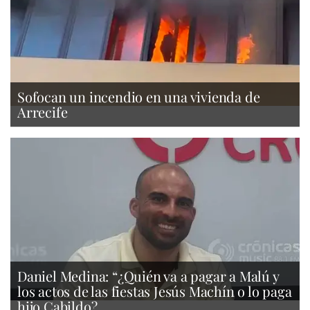
Sofocan un incendio en una vivienda de
Arrecife
Daniel Medina: “¿Quién va a pagar a Malú y
los actos de las fiestas Jesús Machín o lo paga
hijo Cabildo?