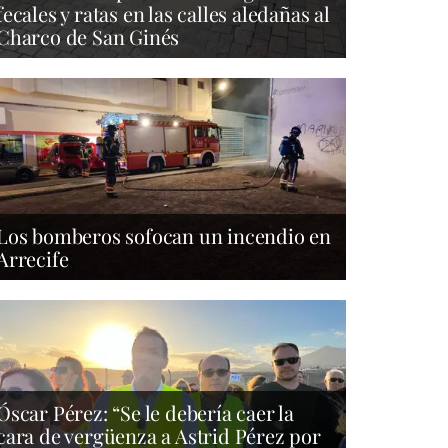
fecales y ratas en las calles aledañas al
Charco de San Ginés
Los bomberos sofocan un incendio en
Arrecife
Óscar Pérez: “Se le debería caer la
cara de vergüenza a Astrid Pérez por