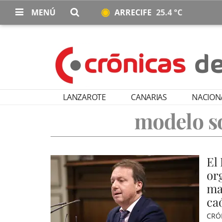
MENÚ
ARRECIFE
25.4 °C
LANZAROTE
CANARIAS
NACION
modelo so
El
or
ma
ca
CRÓ