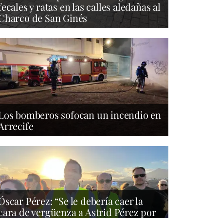
fecales y ratas en las calles aledañas al
Charco de San Ginés
Los bomberos sofocan un incendio en
Arrecife
Óscar Pérez: “Se le debería caer la
cara de vergüenza a Astrid Pérez por