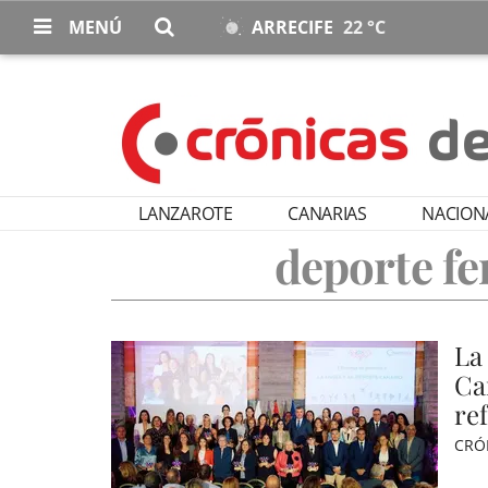
MENÚ
ARRECIFE
22 °C
LANZAROTE
CANARIAS
NACION
deporte fe
La 
Ca
re
CRÓ