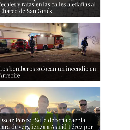
fecales y ratas en las calles aledañas al
Charco de San Ginés
Los bomberos sofocan un incendio en
Arrecife
Óscar Pérez: “Se le debería caer la
cara de vergüenza a Astrid Pérez por