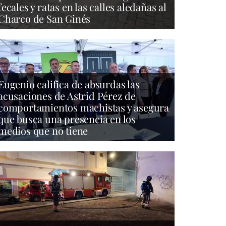
fecales y ratas en las calles aledañas al
Charco de San Ginés
Eugenio califica de absurdas las
acusaciones de Astrid Pérez de
comportamientos machistas y asegura
que busca una presencia en los
medios que no tiene