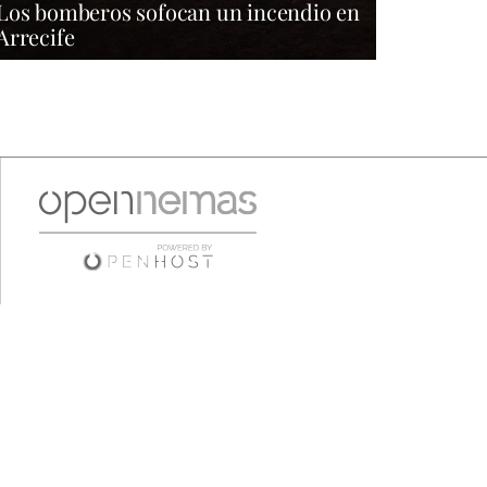
Los bomberos sofocan un incendio en
Arrecife