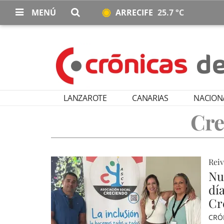
MENÚ
ARRECIFE
25.7 °C
LANZAROTE
CANARIAS
NACION
Cre
Reiv
Nu
dí
Cr
CRÓ