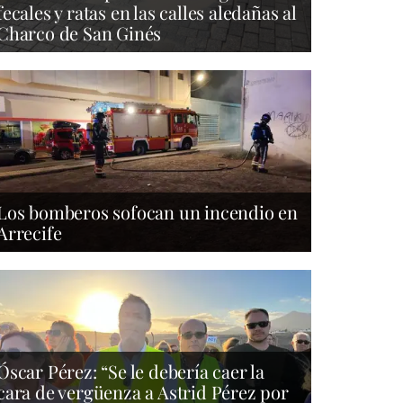
fecales y ratas en las calles aledañas al
Charco de San Ginés
Los bomberos sofocan un incendio en
Arrecife
Óscar Pérez: “Se le debería caer la
cara de vergüenza a Astrid Pérez por