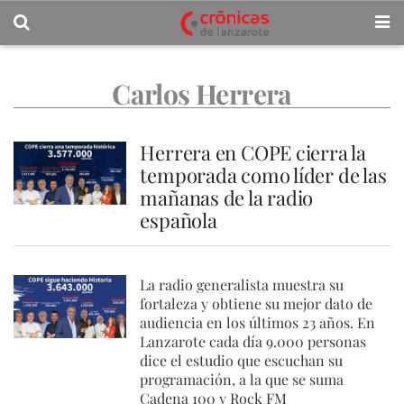
Carlos Herrera
Herrera en COPE cierra la
temporada como líder de las
mañanas de la radio
española
La radio generalista muestra su
fortaleza y obtiene su mejor dato de
audiencia en los últimos 23 años. En
Lanzarote cada día 9.000 personas
dice el estudio que escuchan su
programación, a la que se suma
Cadena 100 y Rock FM