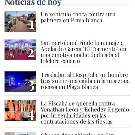
Noticias de hoy
Un vehículo choca contra una
1
palmera en Playa Blanca
San Bartolomé rinde homenaje a
2
Abelardo García "El Tormento" en
una emotiva noche dedicada al
folclore canario
Trasladan al Hospital a un hombre
3
tras sufrir una caída en la una zona
rocosa en Playa Blanca
La Fiscalía se querella contra
4
Yonathan León y Echedey Eugenio
por irregularidades en las
contrataciones de las fiestas
Chocan dos vehículos en San