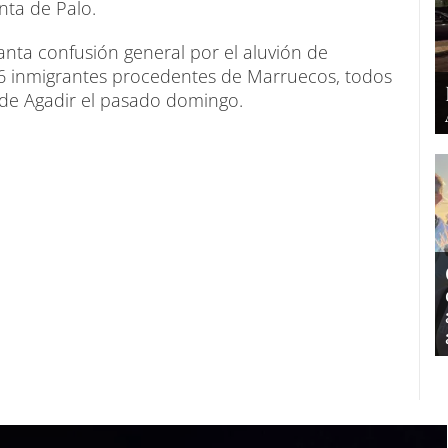
unta de Palo.
nta confusión general por el aluvión de
46 inmigrantes procedentes de Marruecos, todos
 de Agadir el pasado domingo.