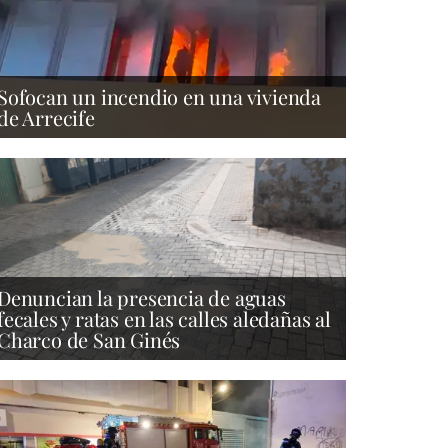
Sofocan un incendio en una vivienda
de Arrecife
Denuncian la presencia de aguas
fecales y ratas en las calles aledañas al
Charco de San Ginés