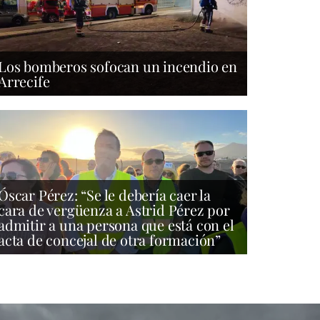
Los bomberos sofocan un incendio en
Arrecife
Óscar Pérez: “Se le debería caer la
cara de vergüenza a Astrid Pérez por
admitir a una persona que está con el
acta de concejal de otra formación”