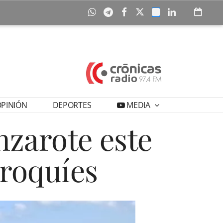
PINIÓN
DEPORTES
MEDIA
nzarote este
rroquíes