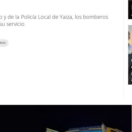
co y de la Policía Local de Yaiza, los bomberos
su servicio.
RIAS