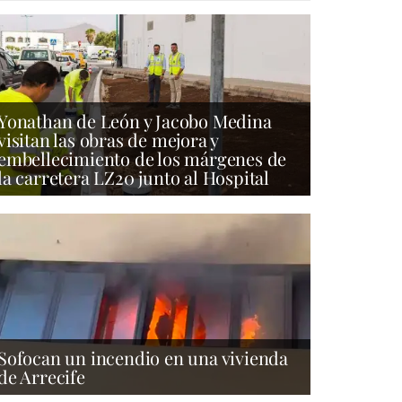
Yonathan de León y Jacobo Medina
visitan las obras de mejora y
embellecimiento de los márgenes de
la carretera LZ20 junto al Hospital
Sofocan un incendio en una vivienda
de Arrecife