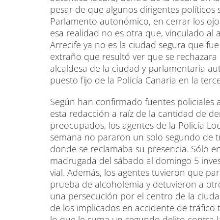
pesar de que algunos dirigentes político
Parlamento autonómico, en cerrar los ojo
esa realidad no es otra que, vinculado al a
Arrecife ya no es la ciudad segura que fue
extraño que resultó ver que se rechazara 
alcaldesa de la ciudad y parlamentaria au
puesto fijo de la Policía Canaria en la terc
Según han confirmado fuentes policiales a
esta redacción a raíz de la cantidad de d
preocupados, los agentes de la Policía Loc
semana no pararon un solo segundo de trab
donde se reclamaba su presencia. Sólo en 
madrugada del sábado al domingo 5 invest
vial. Además, los agentes tuvieron que pa
prueba de alcoholemia y detuvieron a otr
una persecución por el centro de la ciud
de los implicados en accidente de tráfic
lo que le suma un segundo delito contra la