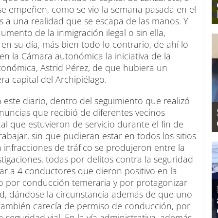
s se empeñen, como se vio la semana pasada en el
s a una realidad que se escapa de las manos. Y
umento de la inmigración ilegal o sin ella,
 en su día, más bien todo lo contrario, de ahí lo
en la Cámara autonómica la iniciativa de la
tonómica, Astrid Pérez, de que hubiera un
era capital del Archipiélago.
 este diario, dentro del seguimiento que realizó
enuncias que recibió de diferentes vecinos
al que estuvieron de servicio durante el fin de
ajar, sin que pudieran estar en todos los sitios
infracciones de tráfico se produjeron entre la
igaciones, todas por delitos contra la seguridad
rar a 4 conductores que dieron positivo en la
o por conducción temeraria y por protagonizar
ad, dándose la circunstancia además de que uno
o también carecía de permiso de conducción, por
 seguridad vial. En la vía administrativa, además,