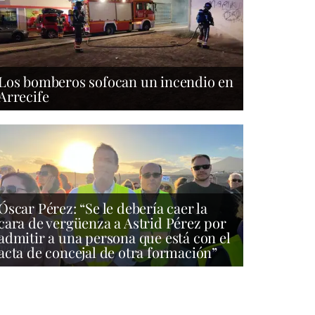
Los bomberos sofocan un incendio en
Arrecife
Óscar Pérez: “Se le debería caer la
cara de vergüenza a Astrid Pérez por
admitir a una persona que está con el
acta de concejal de otra formación”