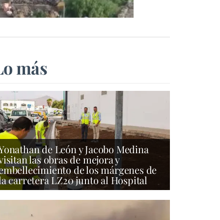
Lo más
Yonathan de León y Jacobo Medina
visitan las obras de mejora y
embellecimiento de los márgenes de
la carretera LZ20 junto al Hospital