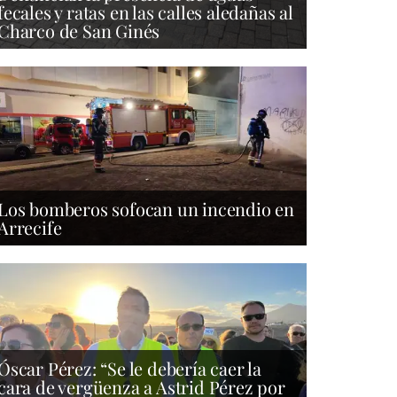
fecales y ratas en las calles aledañas al
Charco de San Ginés
Los bomberos sofocan un incendio en
Arrecife
Óscar Pérez: “Se le debería caer la
cara de vergüenza a Astrid Pérez por