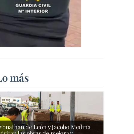
Lo más
Yonathan de León y Jacobo Medina
visitan las obras de mejora y