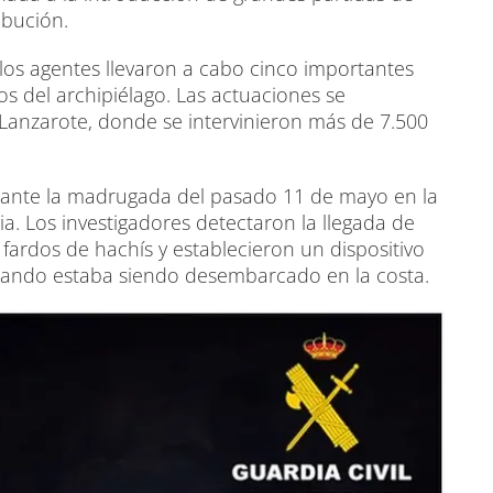
ibución.
los agentes llevaron a cabo cinco importantes
os del archipiélago. Las actuaciones se
 Lanzarote, donde se intervinieron más de 7.500
urante la madrugada del pasado 11 de mayo en la
a. Los investigadores detectaron la llegada de
rdos de hachís y establecieron un dispositivo
o cuando estaba siendo desembarcado en la costa.