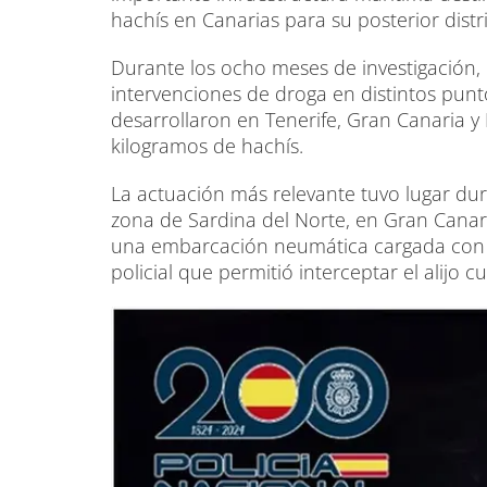
hachís en Canarias para su posterior distr
Durante los ocho meses de investigación, 
intervenciones de droga en distintos punt
desarrollaron en Tenerife, Gran Canaria y
kilogramos de hachís.
La actuación más relevante tuvo lugar d
zona de Sardina del Norte, en Gran Canari
una embarcación neumática cargada con fa
policial que permitió interceptar el alij