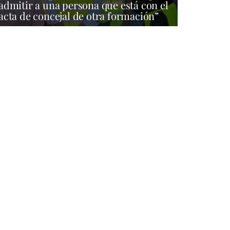
admitir a una persona que está con el
acta de concejal de otra formación”