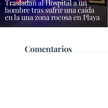
Trasladan al Hospital a un
hombre tras sufrir una caída
en la una zona rocosa en Playa
Blanca
Comentarios