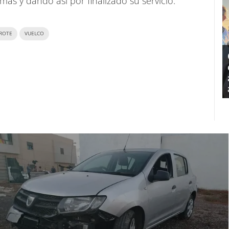
más y dando así por finalizado su servicio.
AROTE
VUELCO