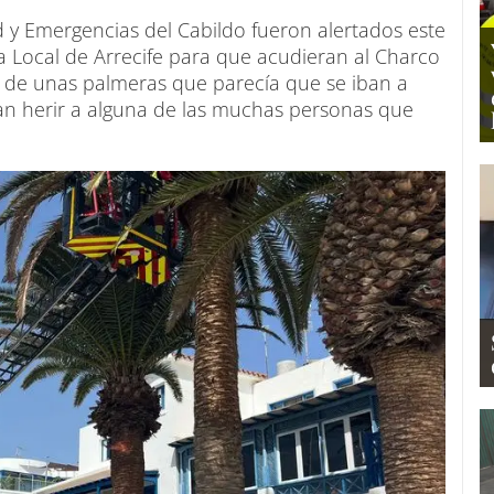
y Emergencias del Cabildo fueron alertados este
ía Local de Arrecife para que acudieran al Charco
e de unas palmeras que parecía que se iban a
ían herir a alguna de las muchas personas que