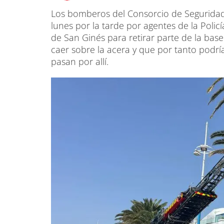
Los bomberos del Consorcio de Seguridad 
lunes por la tarde por agentes de la Polic
de San Ginés para retirar parte de la bas
caer sobre la acera y que por tanto podr
pasan por allí.