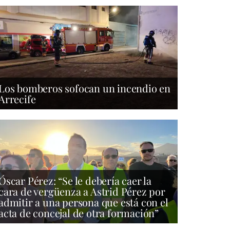
Los bomberos sofocan un incendio en
Arrecife
Óscar Pérez: “Se le debería caer la
cara de vergüenza a Astrid Pérez por
admitir a una persona que está con el
acta de concejal de otra formación”