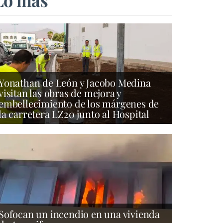
Lo más
Yonathan de León y Jacobo Medina
visitan las obras de mejora y
embellecimiento de los márgenes de
la carretera LZ20 junto al Hospital
Sofocan un incendio en una vivienda