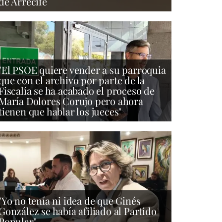
de Arrecife
"El PSOE quiere vender a su parroquia
que con el archivo por parte de la
Fiscalía se ha acabado el proceso de
María Dolores Corujo pero ahora
tienen que hablar los jueces"
"Yo no tenía ni idea de que Ginés
González se había afiliado al Partido
Popular"