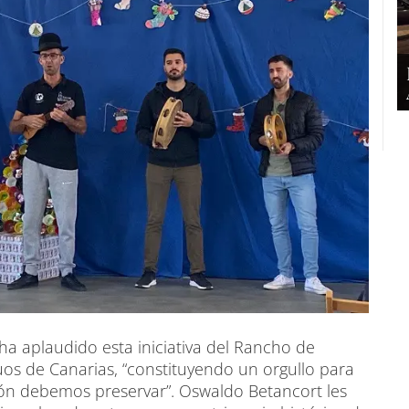
ha aplaudido esta iniciativa del Rancho de
uos de Canarias, “constitu­yendo un orgullo para
dición debemos preservar”. Oswaldo Betancort les