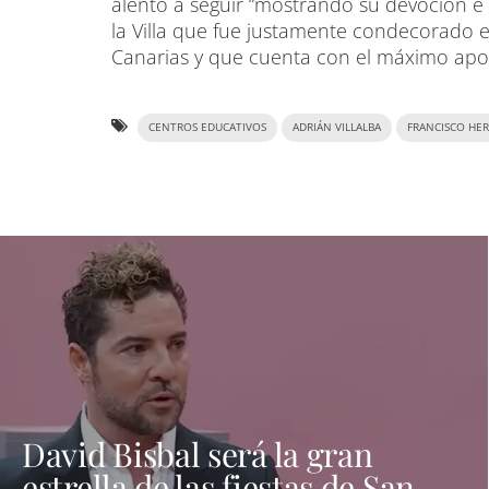
alentó a seguir “mostrando su devoción e
la Villa que fue justamente condecorado 
Canarias y que cuenta con el máximo apo
CENTROS EDUCATIVOS
ADRIÁN VILLALBA
FRANCISCO HE
David Bisbal será la gran
estrella de las fiestas de San