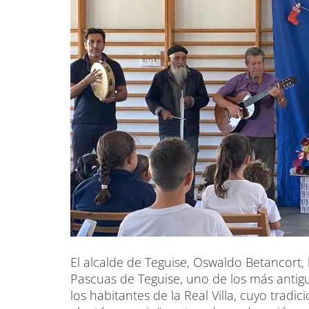
El alcalde de Teguise, Oswaldo Betancort, 
Pascuas de Teguise, uno de los más anti­g
los ha­bitantes de la Real Villa, cuyo tra