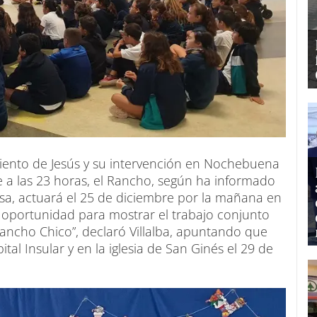
iento de Jesús y su intervención en Nochebuena
e a las 23 horas, el Rancho, según ha informado
nsa, actuará el 25 de diciembre por la mañana en
na oportunidad para mostrar el trabajo conjunto
ncho Chico”, declaró Villalba, apuntando que
tal Insular y en la iglesia de San Ginés el 29 de