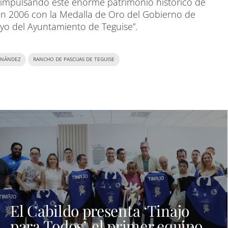
 impulsando este enorme patrimonio histórico de
en 2006 con la Medalla de Oro del Gobierno de
yo del Ayuntamiento de Teguise”.
RNÁNDEZ
RANCHO DE PASCUAS DE TEGUISE
El Cabildo presenta ‘Tinajo
para Todos’, el primer equipo