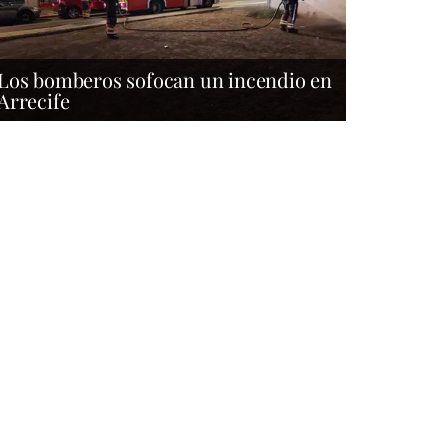
Los bomberos sofocan un incendio en
Arrecife