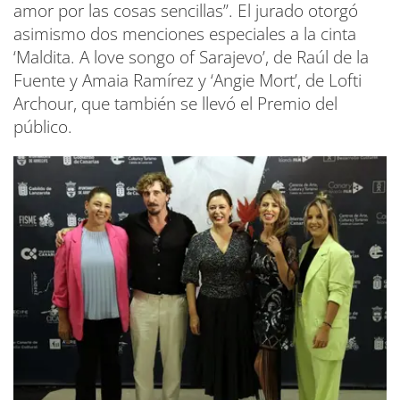
amor por las cosas sencillas”. El jurado otorgó
asimismo dos menciones especiales a la cinta
‘Maldita. A love songo of Sarajevo’, de Raúl de la
Fuente y Amaia Ramírez y ‘Angie Mort’, de Lofti
Archour, que también se llevó el Premio del
público.