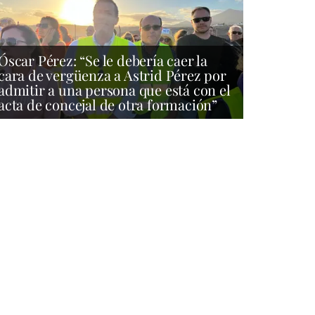
Óscar Pérez: “Se le debería caer la
cara de vergüenza a Astrid Pérez por
admitir a una persona que está con el
acta de concejal de otra formación”