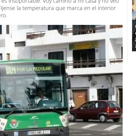
 es insoportable. Voy camino a mi casa y no veo
Fíjense la temperatura que marca en el interior
ero.