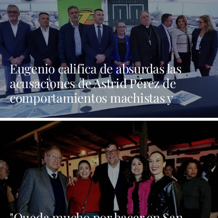
Eugenio califica de absurdas las
acusaciones de Astrid Pérez de
comportamientos machistas y
asegura que busca una presencia en
los medios que no tiene
"Queda mucho por hacer en San