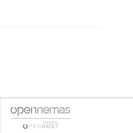
Corujo estaba en un fiesta aquí
y al día siguiente no está en el
pleno"