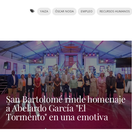
YAIZA
ÓSCAR NODA
EMPLEO
RECURSOS HUMANOS
San Bartolomé rinde homenaje
a Abelardo García "El
Tormento" en una emotiva
noche dedicada al folclore