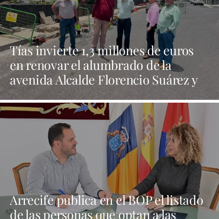
Tías invierte 1,3 millones de euros
en renovar el alumbrado de la
avenida Alcalde Florencio Suárez y
31 calles aledañas
Arrecife publica en el BOP el listado
de las personas que optan a las