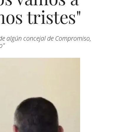
os tristes"
o de algún concejal de Compromiso,
o"