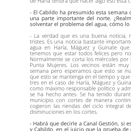
de Haría tendrá que hacer algo eso está c
- El Cabildo ha presumido esta semana d
una parte importante del norte. ¿Realm
solventar el problema del agua, cómo lo
- La verdad que es una buena noticia,
tristes. Es una noticia bastante importa
agua en Haría, Máguez y Guinate que
tenemos que estar todos felices pero no
Normalmente se corta los miércoles por l
Punta Mujeres. Los vecinos están muy
semana pero esperamos que esto se ma
que esto se mantenga en el tiempo y que 
tres en el caso de Haría, Máguez y Gui
como máximo responsable político y admi
se ha hecho antes. Se ha tenido duran
municipio con cortes de manera conti
cogieron las riendas del ciclo integral
disminuciones en los cortes.
- Habrá que decirle a Canal Gestión, si 
y Cabildo, en el juicio que la prueba d