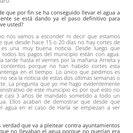
laro.
e que por fin se ha conseguido llevar el agua a
ente se está dando ya el paso definitivo para
 ve usted?
 no nos vamos a esconder ni decir que estamos
nte que desde hace 15 o 20 días no hay cortes de
 es una muy buena noticia. Desde luego que
 todos los pagos del municipio están con agua.
a tarde hasta el viernes por la mañana Arrieta y
 contentos porque no han habido cortes esta
ntenga en el tiempo. Lo único que pedimos es
no sea la noticia de estas dos últimas semanas o
nate. La pregunta que yo me hago evidentemente
nistrativo de este municipio es por qué esto no
te casi 3 años de mandato sometido a todo un
nua. Ellos acaban de demostrar que desde que
 del agua en el caso de Haría se empiezan a ver
es verdad que va a pleitear contra ayuntamientos
e que no llevaban el agua porque no querían era