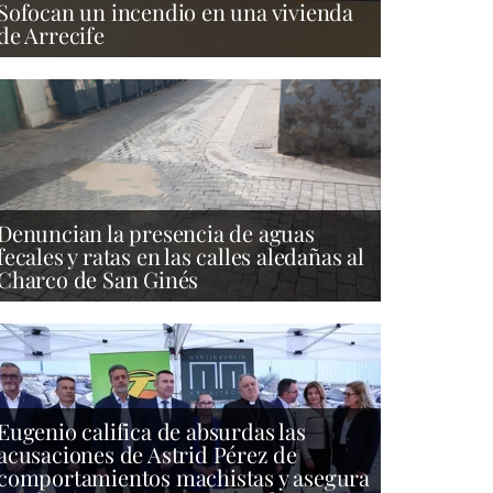
Sofocan un incendio en una vivienda
de Arrecife
Denuncian la presencia de aguas
fecales y ratas en las calles aledañas al
Charco de San Ginés
Eugenio califica de absurdas las
acusaciones de Astrid Pérez de
comportamientos machistas y asegura