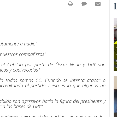
2
utamente a nadie"
 nuestros compañeros"
n el Cabildo por parte de Óscar Noda y UPY son
neos y equivocados"
ido todos somos CC. Cuando se intenta atacar o
creditando al partido y eso es lo que algunos no
ildo son agresivos hacia la figura del presidente y
r a las bases de UPY"
o podemos unirnos si dos partidos no quieren, si dos