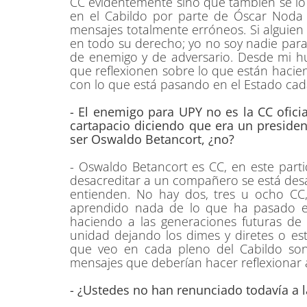
CC evidentemente sino que también se lo d
en el Cabildo por parte de Óscar Noda
mensajes totalmente erróneos. Si alguien
en todo su derecho; yo no soy nadie para 
de enemigo y de adversario. Desde mi hu
que reflexionen sobre lo que están hacien
con lo que está pasando en el Estado cad
- El enemigo para UPY no es la CC ofici
cartapacio diciendo que era un preside
ser Oswaldo Betancort, ¿no?
- Oswaldo Betancort es CC, en este part
desacreditar a un compañero se está desa
entienden. No hay dos, tres u ocho CC
aprendido nada de lo que ha pasado en
haciendo a las generaciones futuras de
unidad dejando los dimes y diretes o e
que veo en cada pleno del Cabildo son 
mensajes que deberían hacer reflexionar a
- ¿Ustedes no han renunciado todavía a l