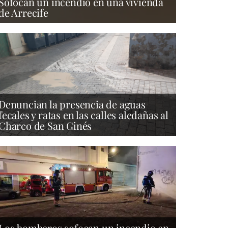
Sofocan un incendio en una vivienda
de Arrecife
Denuncian la presencia de aguas
fecales y ratas en las calles aledañas al
Charco de San Ginés
Los bomberos sofocan un incendio en