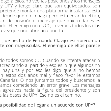
igo a ellos. Yo veo las posiciones y los mensajes
 y UPY y tengo claro que son equivocados, son
 pretende montar una plataforma insularista está
decirle que no lo haga pero está errando el tiro,
milde posición el mensaje que quiero darles es
do. El enemigo no es CC, lo vemos todos los días
a vez que uno abre una puerta.
al, de hecho de Fernando Clavijo escribieron un
nte con mayúsculas. El enemigo de ellos parece
ido todos somos CC. Cuando se intenta atacar o
creditando al partido y eso es lo que algunos no
, hay una y por eso les digo que si no hemos
 estos dos años mal y flaco favor le estamos
 Canarias. O nos juntamos todos y buscamos la
stamos cometiendo un error grave. Los mensajes
agresivos hacia la figura del presidente y son
 las bases de UPY. Ese no es el camino.
a posibilidad de llegar a un acuerdo con UPY?