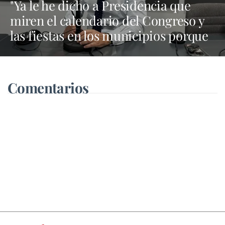
"Ya le he dicho a Presidencia que
miren el calendario del Congreso y
las fiestas en los municipios porque
Dolores Corujo estaba en un fiesta
aquí y al día siguiente no está en el
pleno"
Comentarios