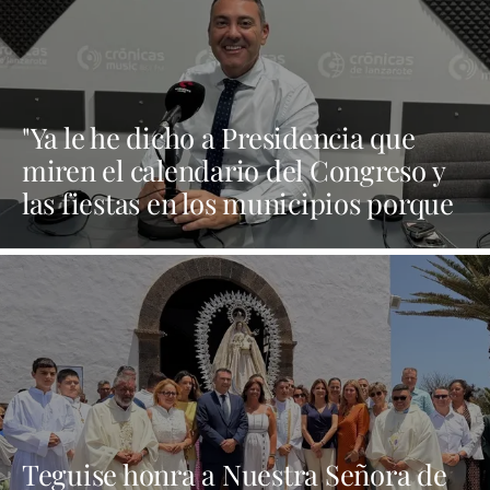
"Ya le he dicho a Presidencia que
miren el calendario del Congreso y
las fiestas en los municipios porque
Dolores Corujo estaba en un fiesta
aquí y al día siguiente no está en el
pleno"
Teguise honra a Nuestra Señora de