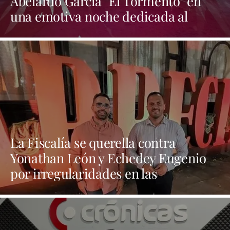
Abelardo García "El Tormento" en
una emotiva noche dedicada al
folclore canario
La Fiscalía se querella contra
Yonathan León y Echedey Eugenio
por irregularidades en las
contrataciones de las fiestas