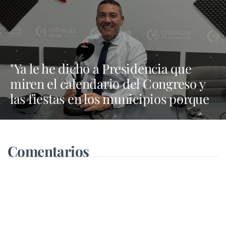
"Ya le he dicho a Presidencia que
miren el calendario del Congreso y
las fiestas en los municipios porque
Dolores Corujo estaba en un fiesta
aquí y al día siguiente no está en el
pleno"
Comentarios