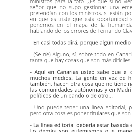
ministros para la foto. ¿Es que si no vi
señor que no supo gestionar una eme
pretendían con los ministros, si están po
en que es triste que esta oportunidad san
ponernos en el mapa de la humanidad
hablando de los errores de Fernando Clavi
- En casi todas dirá, porque algún medio 
- (Se ríe) Alguno, sí, sobre todo en Cana
tanta que hay cosas que son más difíciles 
- Aquí en Canarias usted sabe que el di
muchos medios. La gente en vez de ha
también, hacen otra cosa que no tiene 
las comunidades autónomas y en Madrid
políticos de un bando o de otro...
- Uno puede tener una línea editorial, p
pero otra cosa es poner titulares que son
- La línea editorial debería estar basada 
Lo demás son eufemismos que maneja