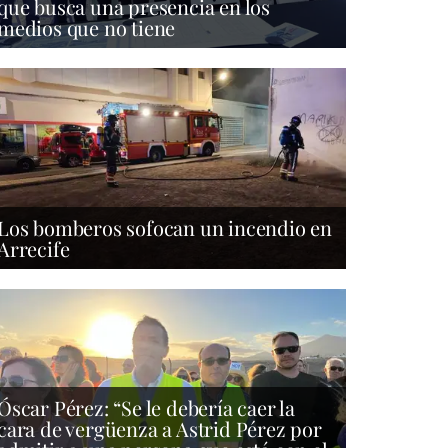
que busca una presencia en los
medios que no tiene
Los bomberos sofocan un incendio en
Arrecife
Óscar Pérez: “Se le debería caer la
cara de vergüenza a Astrid Pérez por