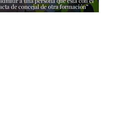
admitir a una persona que está con el
acta de concejal de otra formación”