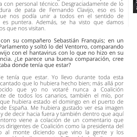
la con personal técnico. Desgraciadamente de lo
ura de pata de Fernando Clavijo, eso es lo
que nos podía unir a todos en el sentido de
ue es puntera. Además, se ha visto que damos
os que nos visitan.
sa con su compañero Sebastián Franquis; en un
arlamento y soltó lo del Ventorro, comparando
ijo con el hantavirus con lo que no hizo en su
encia. ¿Le parece una buena comparación, cree
aba donde tenía que estar?
e tenía que estar. Yo llevo durante toda esta
antado que lo hubiera hecho bien; más allá por
cido que yo no votaré nunca a Coalición
nte de todos los canarios, también el mío, por
que hubiera estado el domingo en el puerto de
o de España. Me hubiera gustado ver esa imagen
 de decir hacia fuera y también dentro que aquí
Ventorro viene a colación de un comentario que
s dirigentes de Coalición como la presidenta del
do al monte diciendo que vino la gente y los