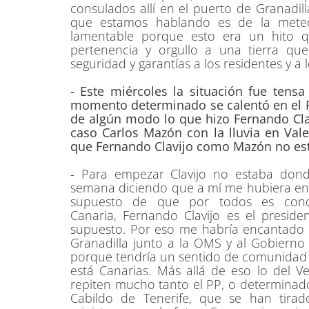
consulados allí en el puerto de Granadil
que estamos hablando es de la meted
lamentable porque esto era un hito 
pertenencia y orgullo a una tierra q
seguridad y garantías a los residentes y a l
- Este miércoles la situación fue ten
momento determinado se calentó en el P
de algún modo lo que hizo Fernando Clav
caso Carlos Mazón con la lluvia en Val
que Fernando Clavijo como Mazón no est
- Para empezar Clavijo no estaba dond
semana diciendo que a mí me hubiera enc
supuesto de que por todos es cono
Canaria, Fernando Clavijo es el preside
supuesto. Por eso me habría encantado 
Granadilla junto a la OMS y al Gobiern
porque tendría un sentido de comunidad y
está Canarias. Más allá de eso lo del 
repiten mucho tanto el PP, o determinado
Cabildo de Tenerife, que se han tira