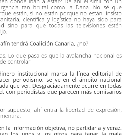
enen dónde iban a estar? De ahí el símil con un
rgencia tan brutal como la Dana. No sé que
rque están, si no están porque no están. Insisto
itaria, científica y logística no haya sido para
 sino para que todas las televisiones estén
jo.
afín tendrá Coalición Canaria, ¿no?
rias. Lo que pasa es que la avalancha nacional es
de controlar.
nero institucional marca la línea editorial de
cer periodismo, se ve en el ámbito nacional
nada que ver. Desgraciadamente ocurre en todas
, con periodistas que parecen más comisarios
or supuesto, ahí entra la libertad de expresión,
 mentira.
en la información objetiva, no partidaria y veraz.
n los unos y los otros para tapar la mala