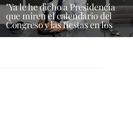
"Ya le he dicho a Presidencia
que miren el calendario del
Congreso y las fiestas en los
municipios porque Dolores
Corujo estaba en un fiesta aquí
y al día siguiente no está en el
pleno"