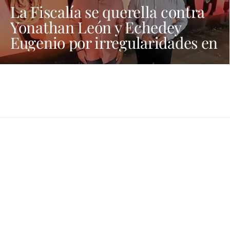
La Fiscalía se querella contra
Yonathan León y Echedey
Eugenio por irregularidades en
las contrataciones de las
fiestas