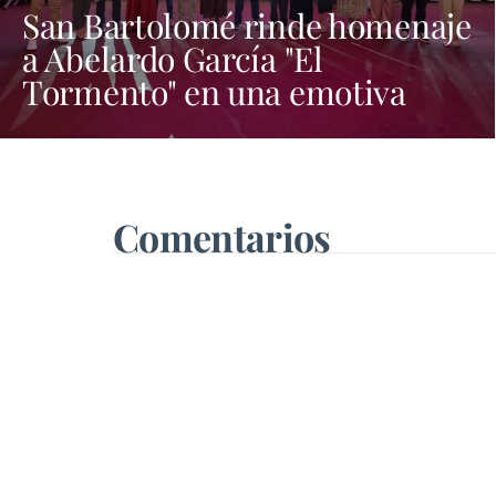
San Bartolomé rinde homenaje
a Abelardo García "El
Tormento" en una emotiva
noche dedicada al folclore
canario
Comentarios