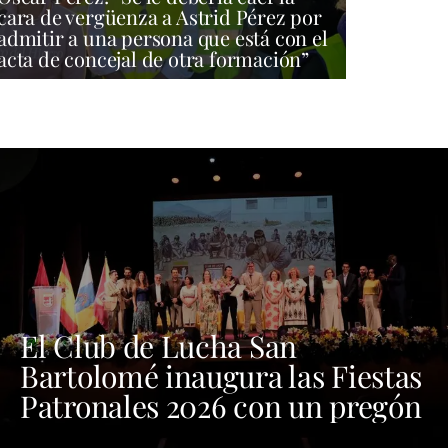
cara de vergüenza a Astrid Pérez por
admitir a una persona que está con el
acta de concejal de otra formación”
El Club de Lucha San
Bartolomé inaugura las Fiestas
Patronales 2026 con un pregón
cargado de emoción y orgullo