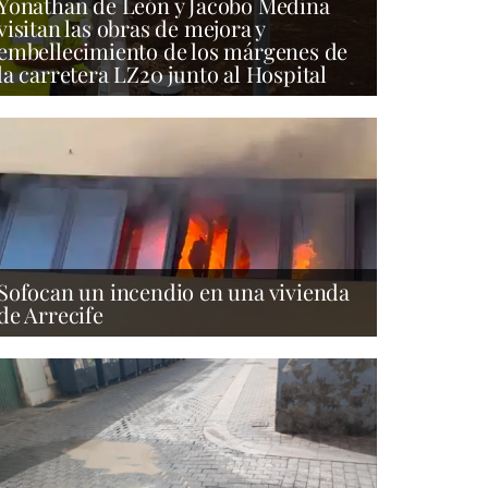
Yonathan de León y Jacobo Medina
visitan las obras de mejora y
embellecimiento de los márgenes de
la carretera LZ20 junto al Hospital
Sofocan un incendio en una vivienda
de Arrecife