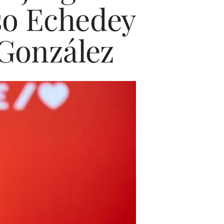
uso Echedey
 González