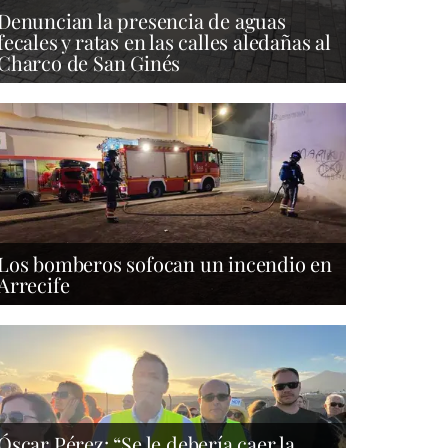
Denuncian la presencia de aguas
fecales y ratas en las calles aledañas al
Charco de San Ginés
Los bomberos sofocan un incendio en
Arrecife
Óscar Pérez: “Se le debería caer la