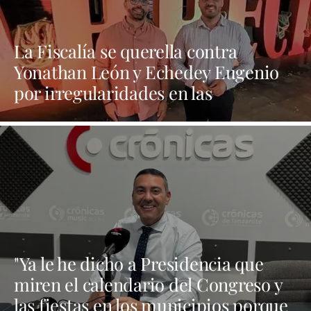
La Fiscalía se querella contra
Yonathan León y Echedey Eugenio
por irregularidades en las
contrataciones de las fiestas
"Ya le he dicho a Presidencia que
miren el calendario del Congreso y
las fiestas en los municipios porque