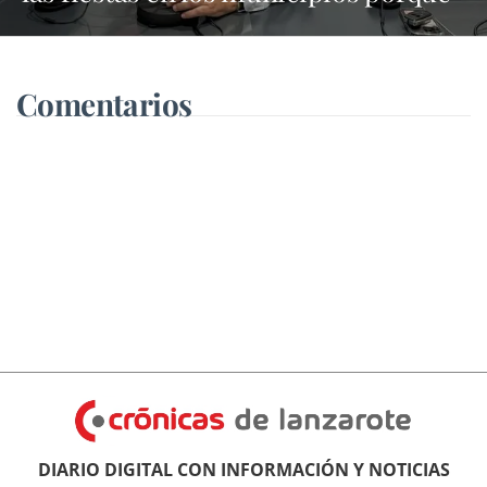
Dolores Corujo estaba en un fiesta
aquí y al día siguiente no está en el
pleno"
Comentarios
DIARIO DIGITAL CON INFORMACIÓN Y NOTICIAS