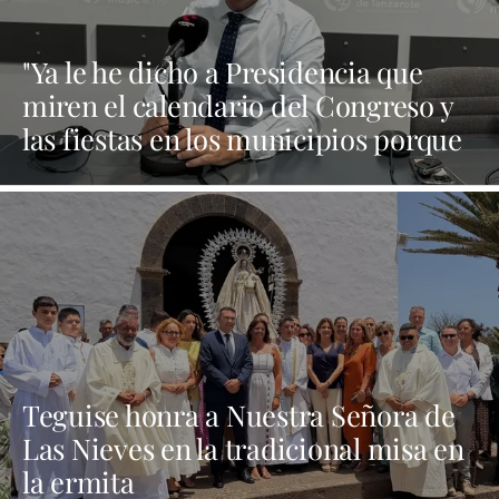
"Ya le he dicho a Presidencia que
miren el calendario del Congreso y
las fiestas en los municipios porque
Dolores Corujo estaba en un fiesta
aquí y al día siguiente no está en el
pleno"
Teguise honra a Nuestra Señora de
Las Nieves en la tradicional misa en
la ermita