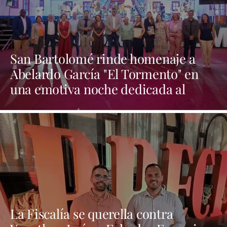
San Bartolomé rinde homenaje a
Abelardo García "El Tormento" en
una emotiva noche dedicada al
folclore canario
La Fiscalía se querella contra