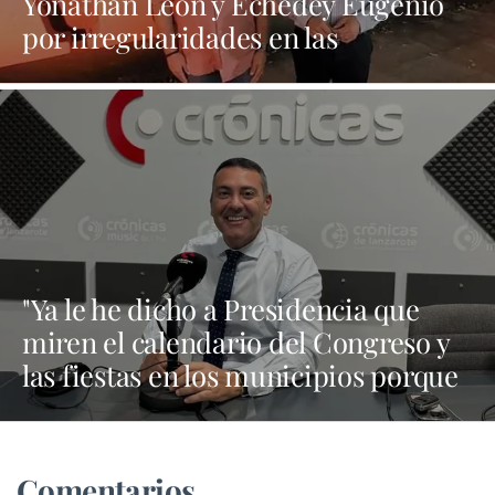
Yonathan León y Echedey Eugenio
por irregularidades en las
contrataciones de las fiestas
"Ya le he dicho a Presidencia que
miren el calendario del Congreso y
las fiestas en los municipios porque
Dolores Corujo estaba en un fiesta
aquí y al día siguiente no está en el
pleno"
Comentarios