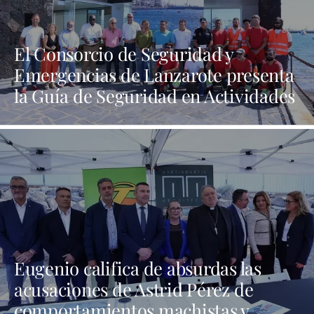
El Consorcio de Seguridad y
Emergencias de Lanzarote presenta
la Guía de Seguridad en Actividades
Náuticas
Eugenio califica de absurdas las
acusaciones de Astrid Pérez de
comportamientos machistas y