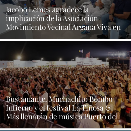
Jacobo Lemes agradece la
implicación de la Asociación
Movimiento Vecinal Argana Viva en
la lucha contra los vertidos incívicos
Bustamante, Muchachito Bombo
Infierno y el festival La Tiñosa &
Más llenarán de música Puerto del
Carmen este fin de semana