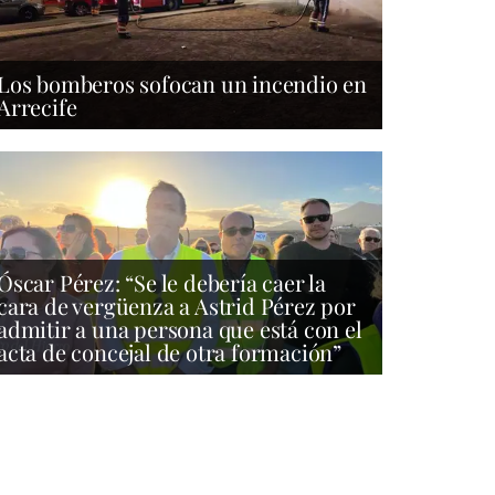
Los bomberos sofocan un incendio en
Arrecife
Óscar Pérez: “Se le debería caer la
cara de vergüenza a Astrid Pérez por
admitir a una persona que está con el
acta de concejal de otra formación”