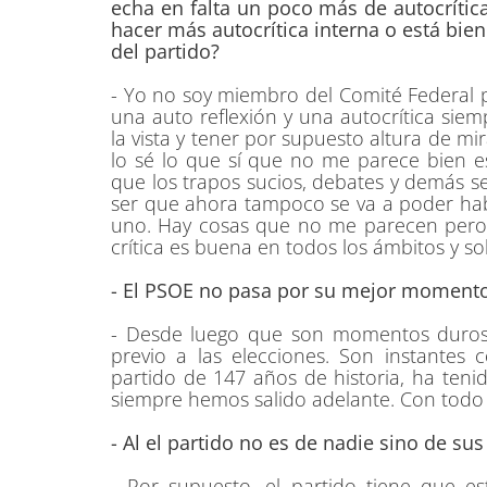
echa en falta un poco más de autocrítica
hacer más autocrítica interna o está bien
del partido?
- Yo no soy miembro del Comité Federal p
una auto reflexión y una autocrítica si
la vista y tener por supuesto altura de m
lo sé lo que sí que no me parece bien es
que los trapos sucios, debates y demás se
ser que ahora tampoco se va a poder habl
uno. Hay cosas que no me parecen pero 
crítica es buena en todos los ámbitos y so
- El PSOE no pasa por su mejor momento 
- Desde luego que son momentos duros
previo a las elecciones. Son instante
partido de 147 años de historia, ha teni
siempre hemos salido adelante. Con todo
- Al el partido no es de nadie sino de sus
- Por supuesto, el partido tiene que e