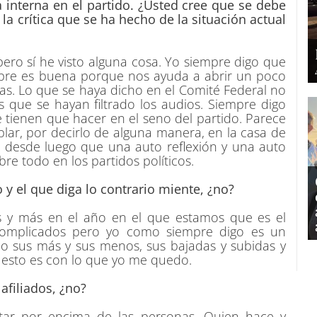
 interna en el partido. ¿Usted cree que se debe
 la crítica que se ha hecho de la situación actual
ero sí he visto alguna cosa. Yo siempre digo que
empre es buena porque nos ayuda a abrir un poco
iras. Lo que se haya dicho en el Comité Federal no
 que se hayan filtrado los audios. Siempre digo
 tienen que hacer en el seno del partido. Parece
ar, por decirlo de alguna manera, en la casa de
desde luego que una auto reflexión y una auto
bre todo en los partidos políticos.
y el que diga lo contrario miente, ¿no?
 y más en el año en el que estamos que es el
s complicados pero yo como siempre digo es un
do sus más y sus menos, sus bajadas y subidas y
 esto es con lo que yo me quedo.
 afiliados, ¿no?
star por encima de las personas. Quien hace y