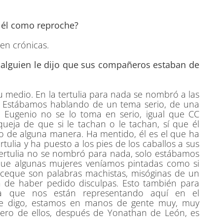
 a él como reproche?
 en crónicas.
e alguien le dijo que sus compañeros estaban de
su medio. En la tertulia para nada se nombró a las
. Estábamos hablando de un tema serio, de una
e Eugenio no se lo toma en serio, igual que CC
ueja de que si le tachan o le tachan, sí que él
o de alguna manera. Ha mentido, él es el que ha
rtulia y ha puesto a los pies de los caballos a sus
tertulia no se nombró para nada, solo estábamos
 que algunas mujeres veníamos pintadas como si
eceque son palabras machistas, misóginas de un
 de haber pedido disculpas. Esto también para
a que nos están representando aquí en el
re digo, estamos en manos de gente muy, muy
mero de ellos, después de Yonathan de León, es