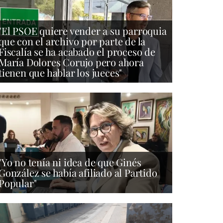
"El PSOE quiere vender a su parroquia
que con el archivo por parte de la
Fiscalía se ha acabado el proceso de
María Dolores Corujo pero ahora
tienen que hablar los jueces"
"Yo no tenía ni idea de que Ginés
González se había afiliado al Partido
Popular"