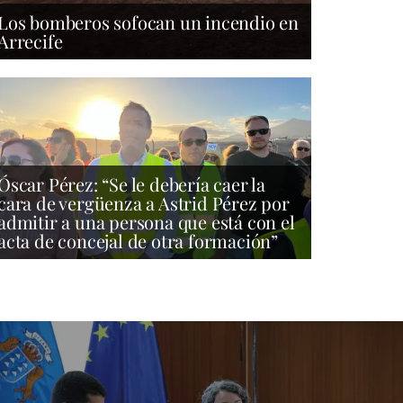
Los bomberos sofocan un incendio en
Arrecife
Óscar Pérez: “Se le debería caer la
cara de vergüenza a Astrid Pérez por
admitir a una persona que está con el
acta de concejal de otra formación”