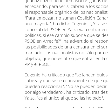
"Juan Monzón tiene demasiadas ganas de e
enredando, para ver si cabrea a los socios
el responsable orgánico de los nacionalis
"Para empezar, no suman Coalición Canari
una mayoría", ha dicho Eugenio. "¿Y si se
concejal del PSOE en Yaiza va a entrar en 
políticas, si ese cambio supone que se des
PSOE en Arrecife?", ha advertido el respo
las posibilidades de una censura en el sur
marcados los nacionalistas no sólo para en
objetivo, que no es otro que entrar en la 
PP y el PSOE.
Eugenio ha criticado que "se lancen bulos
cabeza y que se sea consciente de que q
pueden reaccionar". "No se pueden decir
por algo verdadero", ha criticado, tras d
Yaiza, "es al único al que se las he oído".