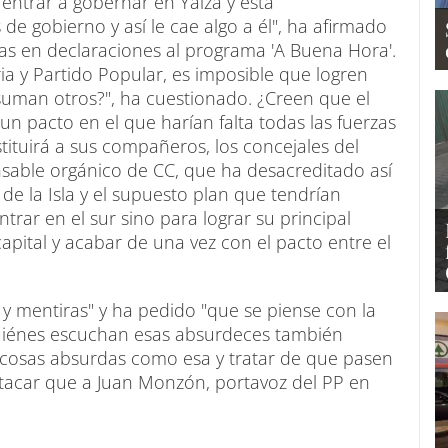
ntrar a gobernar en Yaiza y está
 de gobierno y así le cae algo a él", ha afirmado
tas en declaraciones al programa 'A Buena Hora'.
a y Partido Popular, es imposible que logren
 suman otros?", ha cuestionado. ¿Creen que el
un pacto en el que harían falta todas las fuerzas
tituirá a sus compañeros, los concejales del
nsable orgánico de CC, que ha desacreditado así
 de la Isla y el supuesto plan que tendrían
trar en el sur sino para lograr su principal
capital y acabar de una vez con el pacto entre el
 y mentiras" y ha pedido "que se piense con la
uiénes escuchan esas absurdeces también
 cosas absurdas como esa y tratar de que pasen
estacar que a Juan Monzón, portavoz del PP en