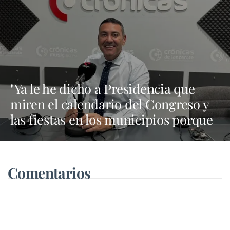
"Ya le he dicho a Presidencia que
miren el calendario del Congreso y
las fiestas en los municipios porque
Dolores Corujo estaba en un fiesta
aquí y al día siguiente no está en el
pleno"
Comentarios