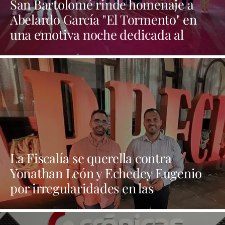
San Bartolomé rinde homenaje a
Abelardo García "El Tormento" en
una emotiva noche dedicada al
folclore canario
La Fiscalía se querella contra
Yonathan León y Echedey Eugenio
por irregularidades en las
contrataciones de las fiestas